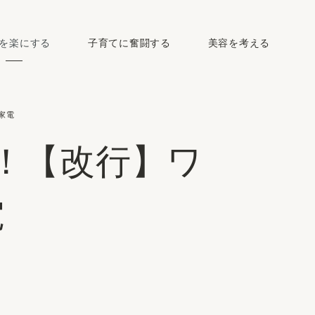
を楽にする
子育てに奮闘する
美容を考える
家電
！【改行】ワ
電